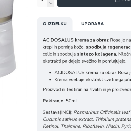
O IZDELKU
UPORABA
ACIDOSALUS krema za obraz
Rosa je n
krepi in pomirja kožo,
spodbuja regeneraci
celic in spodbuja
sintezo kolagena
. Mlečn
ekstrakti pa dajejo svežino in pomlajujejo.
ACIDOSALUS krema za obraz Rosa j
Krema vsebuje ekstrakt cvetnega prahu
Proizvod ni testiran na živalih in je proizved
Pakiranje:
50mL
Sestava(INCI):
Rosmarinus Officinalis leaf
Cucumis sativus extract, Trifolium pratens
Retinol, Thaimine, Riboflavin, Niacin, Pyrid