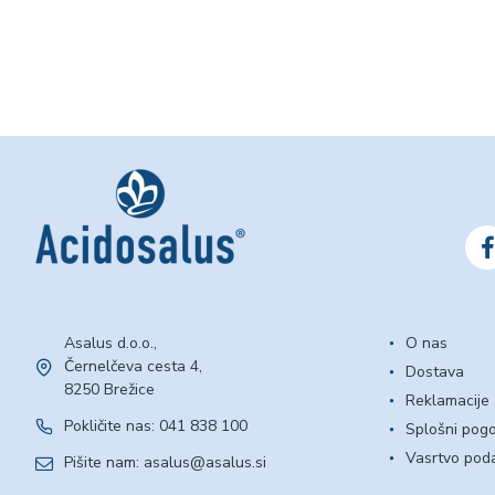
Asalus d.o.o.,
O nas
Černelčeva cesta 4,
Dostava
8250 Brežice
Reklamacije
Pokličite nas: 041 838 100
Splošni pogo
Vasrtvo pod
Pišite nam: asalus@asalus.si