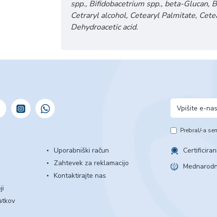
spp., Bifidobacetrium spp., beta-Glucan, 
Cetraryl alcohol, Cetearyl Palmitate, Cete
Dehydroacetic acid.
Prebral/-a se
Uporabniški račun
Certificiran
Zahtevek za reklamacijo
Mednarodn
Kontaktirajte nas
ji
atkov