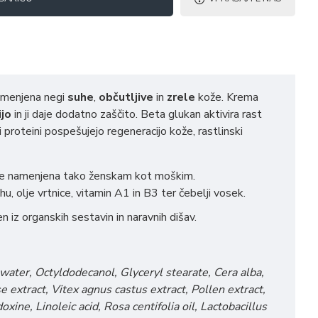
amenjena negi
suhe
,
občutljive
in
zrele
kože. Krema
jo
in ji daje dodatno zaščito. Beta glukan aktivira rast
i proteini pospešujejo regeneracijo kože, rastlinski
e namenjena tako ženskam kot moškim.
, olje vrtnice, vitamin A1 in B3 ter čebelji vosek.
en iz organskih sestavin in naravnih dišav.
 water, Octyldodecanol, Glyceryl stearate, Cera alba,
e extract, Vitex agnus castus extract, Pollen extract,
oxine, Linoleic acid, Rosa centifolia oil, Lactobacillus